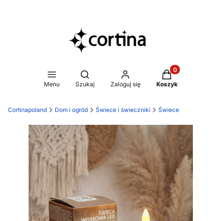
Produkty w koszy
Otwórz wyszukiwarkę
Menu
Szukaj
Zaloguj się
Koszyk
Cortinapoland
Dom i ogród
Świece i świeczniki
Świece