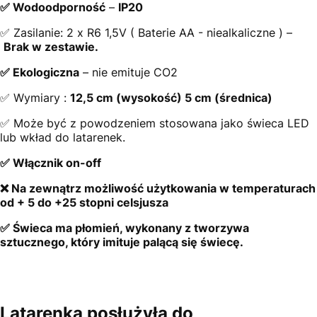
✅ Wodoodporność
–
IP20
✅ Zasilanie: 2 x R6 1,5V ( Baterie AA - niealkaliczne ) –
Brak w zestawie.
✅ Ekologiczna
– nie emituje CO2
✅ Wymiary :
12,5 cm (wysokość) 5 cm (średnica)
✅ Może być z powodzeniem stosowana jako świeca LED
lub wkład do latarenek.
✅ Włącznik on-off
❌ Na zewnątrz możliwość użytkowania w temperaturach
od + 5 do +25 stopni celsjusza
✅ Świeca ma płomień, wykonany z tworzywa
sztucznego, który imituje palącą się świecę.
Latarenka posłużyła do