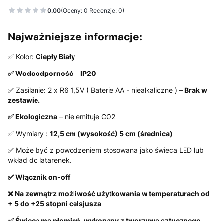
0.00
(Oceny: 0 Recenzje: 0)
Najważniejsze informacje:
✅ Kolor:
Ciepły Biały
✅ Wodoodporność
–
IP20
✅ Zasilanie: 2 x R6 1,5V ( Baterie AA - niealkaliczne ) –
Brak w
zestawie.
✅ Ekologiczna
– nie emituje CO2
✅ Wymiary :
12,5 cm (wysokość) 5 cm (średnica)
✅ Może być z powodzeniem stosowana jako świeca LED lub
wkład do latarenek.
✅ Włącznik on-off
❌ Na zewnątrz możliwość użytkowania w temperaturach od
+ 5 do +25 stopni celsjusza
✅ Świeca ma płomień, wykonany z tworzywa sztucznego,