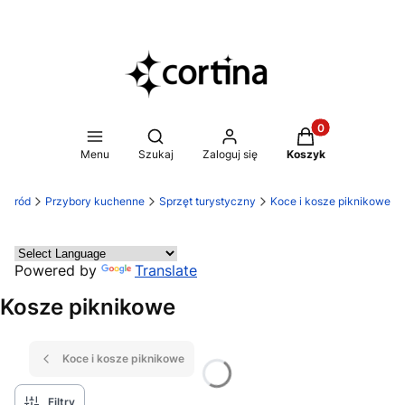
Produkty w koszy
Otwórz wyszukiwarkę
Menu
Szukaj
Zaloguj się
Koszyk
 ogród
Przybory kuchenne
Sprzęt turystyczny
Koce i kosze piknikowe
Powered by
Translate
Kosze piknikowe
Koce i kosze piknikowe
Filtry