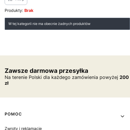
Produkty:
Brak
Lista produktów
W tej kategorii nie ma obecnie żadnych produktów
Zawsze darmowa przesyłka
Na terenie Polski dla każdego zamówienia powyżej
200
zł
Linki w stopce
POMOC
Zwroty i reklamacje