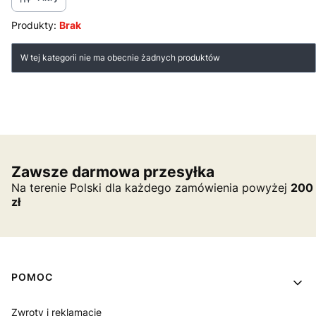
Produkty:
Brak
Lista produktów
W tej kategorii nie ma obecnie żadnych produktów
Zawsze darmowa przesyłka
Na terenie Polski dla każdego zamówienia powyżej
200
zł
Linki w stopce
POMOC
Zwroty i reklamacje