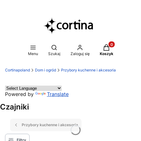
Produkty w koszy
Otwórz wyszukiwarkę
Menu
Szukaj
Zaloguj się
Koszyk
Cortinapoland
Dom i ogród
Przybory kuchenne i akcesoria
Powered by
Translate
Czajniki
Przybory kuchenne i akcesoria
Filtry