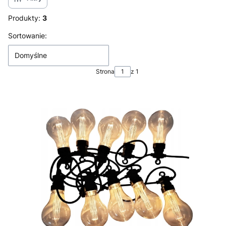
Produkty:
3
Lista produktów
Sortowanie:
Domyślne
Strona
z 1