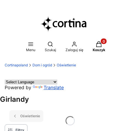
Produkty w koszy
Otwórz wyszukiwarkę
Menu
Szukaj
Zaloguj się
Koszyk
Cortinapoland
Dom i ogród
Oświetlenie
Powered by
Translate
Girlandy
Oświetlenie
Filtry