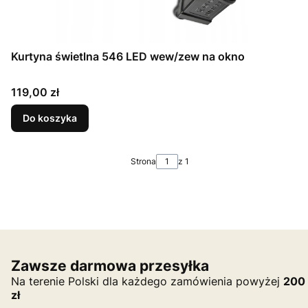
Kurtyna świetlna 546 LED wew/zew na okno
Cena
119,00 zł
Do koszyka
Strona
z 1
Zawsze darmowa przesyłka
Na terenie Polski dla każdego zamówienia powyżej
200
zł