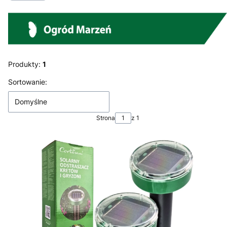
Produkty:
1
Lista produktów
Sortowanie:
Domyślne
Strona
z 1