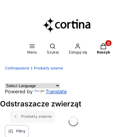
Produkty w koszy
Otwórz wyszukiwarkę
Menu
Szukaj
Zaloguj się
Koszyk
Cortinapoland
Produkty solarne
Powered by
Translate
Odstraszacze zwierząt
Produkty solarne
Filtry